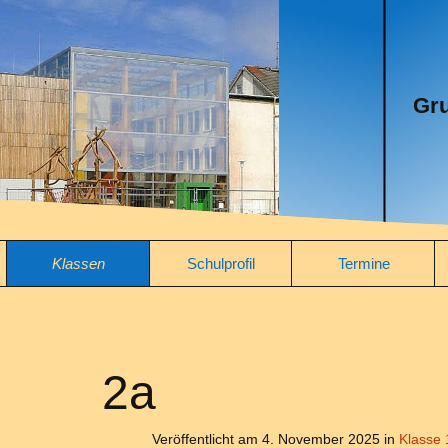
Gru
Klassen
Schulprofil
Termine
Klasse 1a
Präambel
Jahresplanung
Klasse 1b
Schulkonzept
Unterrichtszeiten
2a
Klasse 2a
Leitlinien
Veröffentlicht am
4. November 2025
in
Klasse 
eit
Klasse 2b
Schulname