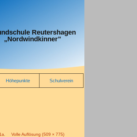
ndschule Reutershagen
„Nordwindkinner”
Höhepunkte
Schulverein
Projekte
Aktuelles
Kultur
Wer sind wir
Sport
Satzung
1a
.
Volle Auflösung (509 × 775)
Wettbewerbe