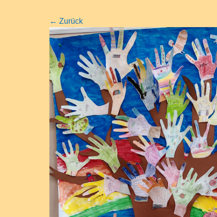
←
Zurück
Klasse 3a
Schulsong
n
Klasse 3b
Hausregeln
nz
Klasse 4a
Klasse 4b